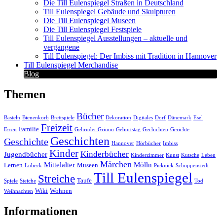
Die Till Eulenspiegel Straßen in Deutschland
Till Eulenspiegel Gebäude und Skulpturen
Die Till Eulenspiegel Museen
Die Till Eulenspiegel Festspiele
Till Eulenspiegel Ausstellungen – aktuelle und
vergangene
Till Eulenspiegel: Der Imbiss mit Tradition in Hannover
Till Eulenspiegel Merchandise
Blog
Themen
Bücher
Basteln
Bienenkorb
Brettspiele
Dekoration
Digitales
Dorf
Dänemark
Esel
Freizeit
Familie
Essen
Gebrüder Grimm
Geburtstag
Gechichten
Gerichte
Geschichten
Geschichte
Hannover
Hörbücher
Imbiss
Kinder
Kinderbücher
Jugendbücher
Kinderzimmer
Kunst
Kutsche
Leben
Märchen
Mittelalter
Mölln
Lernen
Museen
Lübeck
Picknick
Schöppenstedt
Till Eulenspiegel
Streiche
Taufe
Spiele
Steiche
Tod
Wiki
Wohnen
Weihnachten
Informationen