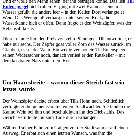
Und er wolle den Mann sehen, der ihn betrügen könne. Das ließ
Till
Eulenspiegel
nicht ruhen. Er ging mit zwei Kannen – eine mit
Wasser gefüllt, die andere leer – in den Keller. Dort verlangte er
Wein. Das Weingefäß verbarg er unter seinem Rock, die
Wasserkanne hielt er offen. Dann fragte er den Weinzäpfer, was der
Rebensaft koste.
Dieser nannte ihm den Preis von zehn Pfennigen. Till antwortete, er
habe nur sechs. Der Zäpfer goss voller Zorn das Wasser zurück, im
Glauben, es sei der Wein. Ein wenig verspottete Till Eulenspiegel
seinen Widersacher noch, danach verließ er den Ratskeller – mit
dem kostbaren Nass unter dem Rock.
Um Haaresbreite – warum dieser Streich fast sein
letzter wurde
Der Weinzäpfer dachte erbost über Tills Hohn nach. Schließlich
verfolgte er ihn gemeinsam mit einem Stadtwächter. Sie fanden die
Kanne Wein bei ihm und beschuldigten ihn des Diebstahls. Das
Gericht verurteilte ihn zum Tode durch Erhängen.
Während seiner Fahrt zum Galgen vor der Stadt sann er auf einen
Ausweg. Er erbat sich einen letzten Wunsch, was ihm die