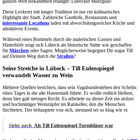
ganzen Welt Bekanntheit erlangte: Lübecker Marzipan!
Diese Leckerei mit langer Tradition ist nur ein kulinarisches
Highlight der Stadt. Zahlreiche Gasthöfe, Restaurants und
interessante Locations
laden mit abwechslungsreicher Küche und
attraktiven Events.
Während eines Bummels durch die malerischen Gassen und
Hinterhöfe zeigt sich Lübeck als historische Stätte wie geschaffen
für
Märchen
oder Sagen. Möglicherweise begegnet Dir sogar Till
auf Deinem Weg durch die
Straßen
?
Seine Streiche in Lübeck – Till Eulenspiegel
verwandelt Wasser zu Wein
Mehrere Quellen berichten, dass sein Vagabundenleben den Schelm
eines Tages in die alte Hansestadt führte. Er wollte redlich bleiben,
denn hier galt strenges Recht. Es arbeitete zu dieser Zeit ein stolzer
und hochmütiger Weinzäpfer im Ratskeller, den die Menschen
fürchteten. Der behauptete von sich, niemand sei so klug wie er.
Siehe auch
Als Till Eulenspiegel Turmbläser war