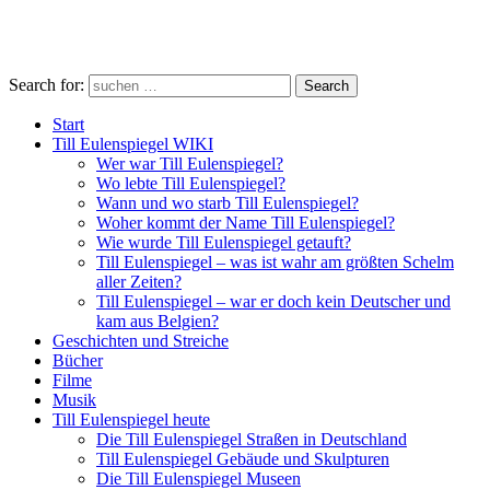
Search for:
Search
Start
Till Eulenspiegel WIKI
Wer war Till Eulenspiegel?
Wo lebte Till Eulenspiegel?
Wann und wo starb Till Eulenspiegel?
Woher kommt der Name Till Eulenspiegel?
Wie wurde Till Eulenspiegel getauft?
Till Eulenspiegel – was ist wahr am größten Schelm
aller Zeiten?
Till Eulenspiegel – war er doch kein Deutscher und
kam aus Belgien?
Geschichten und Streiche
Bücher
Filme
Musik
Till Eulenspiegel heute
Die Till Eulenspiegel Straßen in Deutschland
Till Eulenspiegel Gebäude und Skulpturen
Die Till Eulenspiegel Museen