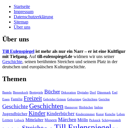
Startseite
Impressum
Datenschutzerklärung
Sitemap
Über uns
Über uns
Till Eulenspiegel
ist mehr als nur ein Narr – er ist eine Kultfigur
mit Tiefgang.
Auf
till-eulenspiegel.de
widmen wir uns seiner
Geschichte
, seinen berühmten Streichen und seinem Platz in der
deutschen und europäischen Kulturgeschichte.
Themen
Bücher
Basteln
Bienenkorb
Brettspiele
Dekoration
Digitales
Dorf
Dänemark
Esel
Freizeit
Familie
Essen
Gebrüder Grimm
Geburtstag
Gechichten
Gerichte
Geschichten
Geschichte
Hannover
Hörbücher
Imbiss
Kinder
Kinderbücher
Jugendbücher
Kinderzimmer
Kunst
Kutsche
Leben
Märchen
Mittelalter
Mölln
Lernen
Museen
Lübeck
Picknick
Schöppenstedt
Till Eulenspiegel
Streiche