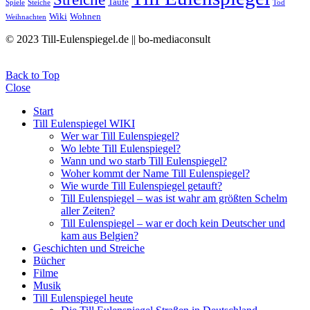
Taufe
Spiele
Steiche
Tod
Wiki
Wohnen
Weihnachten
© 2023 Till-Eulenspiegel.de || bo-mediaconsult
Back to Top
Close
Start
Till Eulenspiegel WIKI
Wer war Till Eulenspiegel?
Wo lebte Till Eulenspiegel?
Wann und wo starb Till Eulenspiegel?
Woher kommt der Name Till Eulenspiegel?
Wie wurde Till Eulenspiegel getauft?
Till Eulenspiegel – was ist wahr am größten Schelm
aller Zeiten?
Till Eulenspiegel – war er doch kein Deutscher und
kam aus Belgien?
Geschichten und Streiche
Bücher
Filme
Musik
Till Eulenspiegel heute