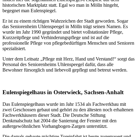
historischen Marktplatz statt. Egal wo man in Mölln hingeht,
begegnet man Eulenspiegel.
Er ist zu einem richtigen Wahrzeichen der Stadt geworden. Sogar
das Seniorenheim Uhlenspeegel in Mölln trägt seinen Namen. Es
wurde im Jahr 1990 gegründet und bietet vollstationäre Pflege,
Kurzzeitpflege und Verhinderungspflege und ist auf die
professionelle Pflege von pflegebedürftigen Menschen und Senioren
spezialisiert.
Unter dem Leitsatz „Pflege mit Herz, Hand und Verstand!“ sorgt das
Personal
des Seniorenheims Uhlenspeegel dafür, dass alle
Bewohner fürsorglich und liebevoll gepflegt und betreut werden.
Eulenspiegelhaus in Osterwieck, Sachsen-Anhalt
Das Eulenspiegelhaus wurde im Jahr 1534 als Fachwerkbau mit
zwei Geschossen gebaut und gehört zu den ältesten noch erhaltenen
Fachwerkhäusern dieser Stadt. Die Deutsche Stiftung
Denkmalschutz hat 2004 die Sanierung der Fenster mit den
außergewöhnlichen Vorhangbogen-Zargen unterstützt.
Die damals gebaute mächtige Toreinfahrt ist heute zugemauert und