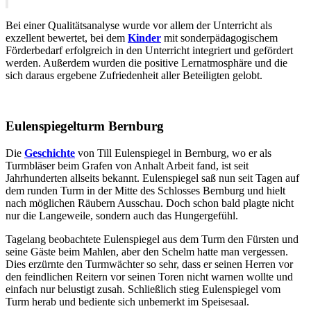
Bei einer Qualitätsanalyse wurde vor allem der Unterricht als
exzellent bewertet, bei dem
Kinder
mit sonderpädagogischem
Förderbedarf erfolgreich in den Unterricht integriert und gefördert
werden. Außerdem wurden die positive Lernatmosphäre und die
sich daraus ergebene Zufriedenheit aller Beteiligten gelobt.
Eulenspiegelturm Bernburg
Die
Geschichte
von Till Eulenspiegel in Bernburg, wo er als
Turmbläser beim Grafen von Anhalt Arbeit fand, ist seit
Jahrhunderten allseits bekannt. Eulenspiegel saß nun seit Tagen auf
dem runden Turm in der Mitte des Schlosses Bernburg und hielt
nach möglichen Räubern Ausschau. Doch schon bald plagte nicht
nur die Langeweile, sondern auch das Hungergefühl.
Tagelang beobachtete Eulenspiegel aus dem Turm den Fürsten und
seine Gäste beim Mahlen, aber den Schelm hatte man vergessen.
Dies erzürnte den Turmwächter so sehr, dass er seinen Herren vor
den feindlichen Reitern vor seinen Toren nicht warnen wollte und
einfach nur belustigt zusah. Schließlich stieg Eulenspiegel vom
Turm herab und bediente sich unbemerkt im Speisesaal.