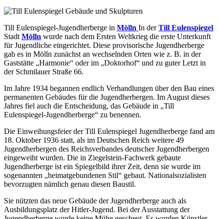
Till Eulenspiegel-Jugendherberge in
Mölln
In der
Till Eulenspiegel
Stadt
Mölln
wurde nach dem Ersten Weltkrieg die erste Unterkunft
für Jugendliche eingerichtet. Diese provisorische Jugendherberge
gab es in Mölln zunächst an wechselnden Orten wie z. B. in der
Gaststätte „Harmonie“ oder im „Doktorhof“ und zu guter Letzt in
der Schmilauer Straße 66.
Im Jahre 1934 begannen endlich Verhandlungen über den Bau eines
permanenten Gebäudes für die Jugendherbergen. Im August dieses
Jahres fiel auch die Entscheidung, das Gebäude in „Till
Eulenspiegel-Jugendherberge“ zu benennen.
Die Einweihungsfeier der Till Eulenspiegel Jugendherberge fand am
18. Oktober 1936 statt, als im Deutschen Reich weitere 49
Jugendherbergen des Reichsverbandes deutscher Jugendherbergen
eingeweiht wurden. Die in Ziegelstein-Fachwerk gebaute
Jugendherberge ist ein Spiegelbild ihrer Zeit, denn sie wurde im
sogenannten „heimatgebundenen Stil“ gebaut. Nationalsozialisten
bevorzugten nämlich genau diesen Baustil.
Sie nützten das neue Gebäude der Jugendherberge auch als
Ausbildungsplatz der Hitler-Jugend. Bei der Ausstattung der
Jugendherberge wurde keine Mühe gescheut. Es wurden Künstler