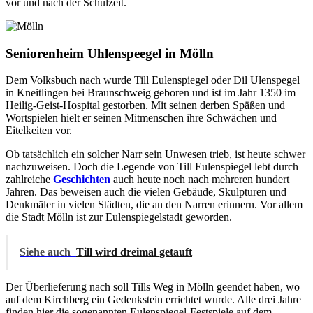
vor und nach der Schulzeit.
Seniorenheim Uhlenspeegel in Mölln
Dem Volksbuch nach wurde Till Eulenspiegel oder Dil Ulenspegel
in Kneitlingen bei Braunschweig geboren und ist im Jahr 1350 im
Heilig-Geist-Hospital gestorben. Mit seinen derben Späßen und
Wortspielen hielt er seinen Mitmenschen ihre Schwächen und
Eitelkeiten vor.
Ob tatsächlich ein solcher Narr sein Unwesen trieb, ist heute schwer
nachzuweisen. Doch die Legende von Till Eulenspiegel lebt durch
zahlreiche
Geschichten
auch heute noch nach mehreren hundert
Jahren. Das beweisen auch die vielen Gebäude, Skulpturen und
Denkmäler in vielen Städten, die an den Narren erinnern. Vor allem
die Stadt Mölln ist zur Eulenspiegelstadt geworden.
Siehe auch
Till wird dreimal getauft
Der Überlieferung nach soll Tills Weg in Mölln geendet haben, wo
auf dem Kirchberg ein Gedenkstein errichtet wurde. Alle drei Jahre
finden hier die sogenannten Eulenspiegel-Festspiele auf dem