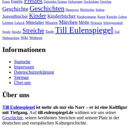
Freizeit
Familie
Essen
Gebrüder Grimm
Geburtstag
Gechichten
Gerichte
Geschichten
Geschichte
Hannover
Hörbücher
Imbiss
Kinder
Kinderbücher
Jugendbücher
Kinderzimmer
Kunst
Kutsche
Leben
Märchen
Mittelalter
Mölln
Lernen
Museen
Lübeck
Picknick
Schöppenstedt
Till Eulenspiegel
Streiche
Taufe
Spiele
Steiche
Tod
Wiki
Wohnen
Weihnachten
Informationen
Startseite
Impressum
Datenschutzerklärung
Sitemap
Über uns
Über uns
Till Eulenspiegel
ist mehr als nur ein Narr – er ist eine Kultfigur
mit Tiefgang.
Auf
till-eulenspiegel.de
widmen wir uns seiner
Geschichte
, seinen berühmten Streichen und seinem Platz in der
deutschen und europäischen Kulturgeschichte.