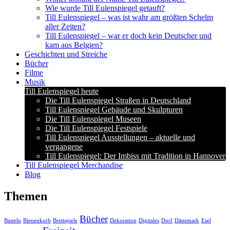
Wie wurde Till Eulenspiegel getauft?
Till Eulenspiegel – was ist wahr am größten Schelm
aller Zeiten?
Till Eulenspiegel – war er doch kein Deutscher und
kam aus Belgien?
Geschichten und Streiche
Bücher
Filme
Musik
Till Eulenspiegel heute
Die Till Eulenspiegel Straßen in Deutschland
Till Eulenspiegel Gebäude und Skulpturen
Die Till Eulenspiegel Museen
Die Till Eulenspiegel Festspiele
Till Eulenspiegel Ausstellungen – aktuelle und
vergangene
Till Eulenspiegel: Der Imbiss mit Tradition in Hannover
Till Eulenspiegel Merchandise
Blog
Themen
Bücher
Basteln
Bienenkorb
Brettspiele
Dekoration
Digitales
Dorf
Dänemark
Esel