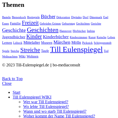
Themen
Bücher
Basteln
Bienenkorb
Brettspiele
Dekoration
Digitales
Dorf
Dänemark
Esel
Freizeit
Familie
Essen
Gebrüder Grimm
Geburtstag
Gechichten
Gerichte
Geschichten
Geschichte
Hannover
Hörbücher
Imbiss
Kinder
Kinderbücher
Jugendbücher
Kinderzimmer
Kunst
Kutsche
Leben
Märchen
Mittelalter
Mölln
Lernen
Museen
Lübeck
Picknick
Schöppenstedt
Till Eulenspiegel
Streiche
Taufe
Spiele
Steiche
Tod
Wiki
Wohnen
Weihnachten
© 2023 Till-Eulenspiegel.de || bo-mediaconsult
Back to Top
Close
Start
Till Eulenspiegel WIKI
Wer war Till Eulenspiegel?
Wo lebte Till Eulenspiegel?
Wann und wo starb Till Eulenspiegel?
Woher kommt der Name Till Eulenspiegel?