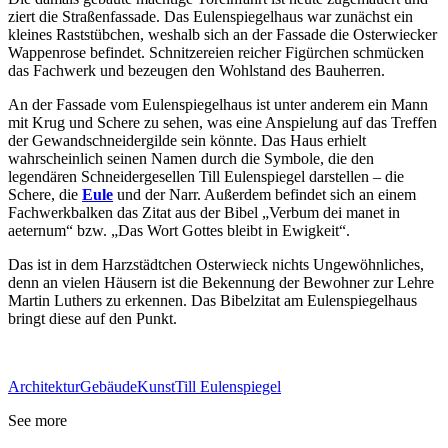
ziert die Straßenfassade. Das Eulenspiegelhaus war zunächst ein
kleines Raststübchen, weshalb sich an der Fassade die Osterwiecker
Wappenrose befindet. Schnitzereien reicher Figürchen schmücken
das Fachwerk und bezeugen den Wohlstand des Bauherren.
An der Fassade vom Eulenspiegelhaus ist unter anderem ein Mann
mit Krug und Schere zu sehen, was eine Anspielung auf das Treffen
der Gewandschneidergilde sein könnte. Das Haus erhielt
wahrscheinlich seinen Namen durch die Symbole, die den
legendären Schneidergesellen Till Eulenspiegel darstellen – die
Schere, die
Eule
und der Narr. Außerdem befindet sich an einem
Fachwerkbalken das Zitat aus der Bibel „Verbum dei manet in
aeternum“ bzw. „Das Wort Gottes bleibt in Ewigkeit“.
Das ist in dem Harzstädtchen Osterwieck nichts Ungewöhnliches,
denn an vielen Häusern ist die Bekennung der Bewohner zur Lehre
Martin Luthers zu erkennen. Das Bibelzitat am Eulenspiegelhaus
bringt diese auf den Punkt.
Architektur
Gebäude
Kunst
Till Eulenspiegel
See more