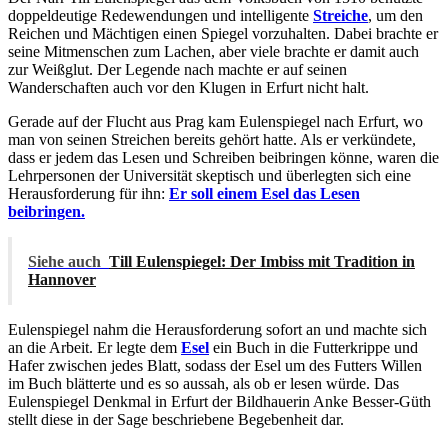
doppeldeutige Redewendungen und intelligente
Streiche
, um den
Reichen und Mächtigen einen Spiegel vorzuhalten. Dabei brachte er
seine Mitmenschen zum Lachen, aber viele brachte er damit auch
zur Weißglut. Der Legende nach machte er auf seinen
Wanderschaften auch vor den Klugen in Erfurt nicht halt.
Gerade auf der Flucht aus Prag kam Eulenspiegel nach Erfurt, wo
man von seinen Streichen bereits gehört hatte. Als er verkündete,
dass er jedem das Lesen und Schreiben beibringen könne, waren die
Lehrpersonen der Universität skeptisch und überlegten sich eine
Herausforderung für ihn:
Er soll einem Esel das Lesen
beibringen.
Siehe auch
Till Eulenspiegel: Der Imbiss mit Tradition in
Hannover
Eulenspiegel nahm die Herausforderung sofort an und machte sich
an die Arbeit. Er legte dem
Esel
ein Buch in die Futterkrippe und
Hafer zwischen jedes Blatt, sodass der Esel um des Futters Willen
im Buch blätterte und es so aussah, als ob er lesen würde. Das
Eulenspiegel Denkmal in Erfurt der Bildhauerin Anke Besser-Güth
stellt diese in der Sage beschriebene Begebenheit dar.