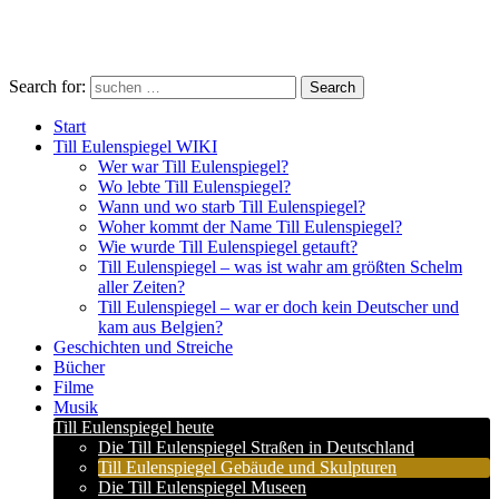
Search for:
Search
Start
Till Eulenspiegel WIKI
Wer war Till Eulenspiegel?
Wo lebte Till Eulenspiegel?
Wann und wo starb Till Eulenspiegel?
Woher kommt der Name Till Eulenspiegel?
Wie wurde Till Eulenspiegel getauft?
Till Eulenspiegel – was ist wahr am größten Schelm
aller Zeiten?
Till Eulenspiegel – war er doch kein Deutscher und
kam aus Belgien?
Geschichten und Streiche
Bücher
Filme
Musik
Till Eulenspiegel heute
Die Till Eulenspiegel Straßen in Deutschland
Till Eulenspiegel Gebäude und Skulpturen
Die Till Eulenspiegel Museen