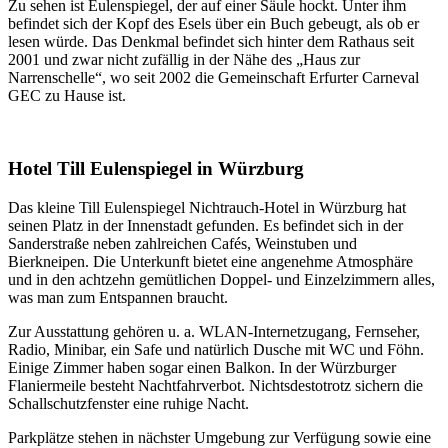
Zu sehen ist Eulenspiegel, der auf einer Säule hockt. Unter ihm
befindet sich der Kopf des Esels über ein Buch gebeugt, als ob er
lesen würde. Das Denkmal befindet sich hinter dem Rathaus seit
2001 und zwar nicht zufällig in der Nähe des „Haus zur
Narrenschelle“, wo seit 2002 die Gemeinschaft Erfurter Carneval
GEC zu Hause ist.
Hotel Till Eulenspiegel in Würzburg
Das kleine Till Eulenspiegel Nichtrauch-Hotel in Würzburg hat
seinen Platz in der Innenstadt gefunden. Es befindet sich in der
Sanderstraße neben zahlreichen Cafés, Weinstuben und
Bierkneipen. Die Unterkunft bietet eine angenehme Atmosphäre
und in den achtzehn gemütlichen Doppel- und Einzelzimmern alles,
was man zum Entspannen braucht.
Zur Ausstattung gehören u. a. WLAN-Internetzugang, Fernseher,
Radio, Minibar, ein Safe und natürlich Dusche mit WC und Föhn.
Einige Zimmer haben sogar einen Balkon. In der Würzburger
Flaniermeile besteht Nachtfahrverbot. Nichtsdestotrotz sichern die
Schallschutzfenster eine ruhige Nacht.
Parkplätze stehen in nächster Umgebung zur Verfügung sowie eine