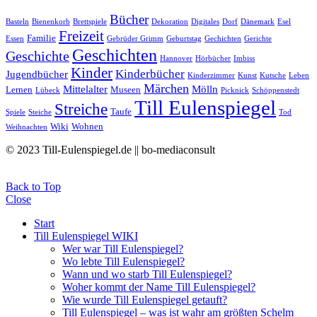
Bücher
Basteln
Bienenkorb
Brettspiele
Dekoration
Digitales
Dorf
Dänemark
Esel
Freizeit
Familie
Essen
Gebrüder Grimm
Geburtstag
Gechichten
Gerichte
Geschichten
Geschichte
Hannover
Hörbücher
Imbiss
Kinder
Kinderbücher
Jugendbücher
Kinderzimmer
Kunst
Kutsche
Leben
Märchen
Mittelalter
Mölln
Lernen
Museen
Lübeck
Picknick
Schöppenstedt
Till Eulenspiegel
Streiche
Taufe
Spiele
Steiche
Tod
Wiki
Wohnen
Weihnachten
© 2023 Till-Eulenspiegel.de || bo-mediaconsult
Back to Top
Close
Start
Till Eulenspiegel WIKI
Wer war Till Eulenspiegel?
Wo lebte Till Eulenspiegel?
Wann und wo starb Till Eulenspiegel?
Woher kommt der Name Till Eulenspiegel?
Wie wurde Till Eulenspiegel getauft?
Till Eulenspiegel – was ist wahr am größten Schelm