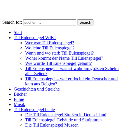
Search for:
Search
Start
Till Eulenspiegel WIKI
Wer war Till Eulenspiegel?
Wo lebte Till Eulenspiegel?
Wann und wo starb Till Eulenspiegel?
Woher kommt der Name Till Eulenspiegel?
Wie wurde Till Eulenspiegel getauft?
Till Eulenspiegel – was ist wahr am größten Schelm
aller Zeiten?
Till Eulenspiegel – war er doch kein Deutscher und
kam aus Belgien?
Geschichten und Streiche
Bücher
Filme
Musik
Till Eulenspiegel heute
Die Till Eulenspiegel Straßen in Deutschland
Till Eulenspiegel Gebäude und Skulpturen
Die Till Eulenspiegel Museen