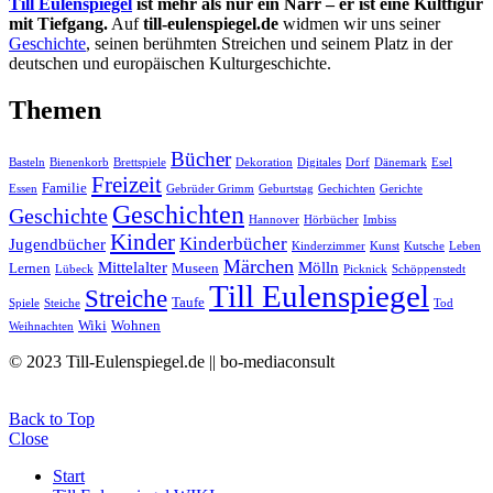
Till Eulenspiegel
ist mehr als nur ein Narr – er ist eine Kultfigur
mit Tiefgang.
Auf
till-eulenspiegel.de
widmen wir uns seiner
Geschichte
, seinen berühmten Streichen und seinem Platz in der
deutschen und europäischen Kulturgeschichte.
Themen
Bücher
Basteln
Bienenkorb
Brettspiele
Dekoration
Digitales
Dorf
Dänemark
Esel
Freizeit
Familie
Essen
Gebrüder Grimm
Geburtstag
Gechichten
Gerichte
Geschichten
Geschichte
Hannover
Hörbücher
Imbiss
Kinder
Kinderbücher
Jugendbücher
Kinderzimmer
Kunst
Kutsche
Leben
Märchen
Mittelalter
Mölln
Lernen
Museen
Lübeck
Picknick
Schöppenstedt
Till Eulenspiegel
Streiche
Taufe
Spiele
Steiche
Tod
Wiki
Wohnen
Weihnachten
© 2023 Till-Eulenspiegel.de || bo-mediaconsult
Back to Top
Close
Start