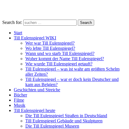
Search for:
Search
Start
Till Eulenspiegel WIKI
Wer war Till Eulenspiegel?
Wo lebte Till Eulenspiegel?
Wann und wo starb Till Eulenspiegel?
Woher kommt der Name Till Eulenspiegel?
Wie wurde Till Eulenspiegel getauft?
Till Eulenspiegel – was ist wahr am größten Schelm
aller Zeiten?
Till Eulenspiegel – war er doch kein Deutscher und
kam aus Belgien?
Geschichten und Streiche
Bücher
Filme
Musik
Till Eulenspiegel heute
Die Till Eulenspiegel Straßen in Deutschland
Till Eulenspiegel Gebäude und Skulpturen
Die Till Eulenspiegel Museen