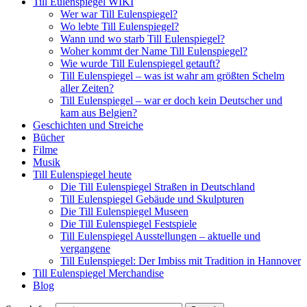
Till Eulenspiegel WIKI
Wer war Till Eulenspiegel?
Wo lebte Till Eulenspiegel?
Wann und wo starb Till Eulenspiegel?
Woher kommt der Name Till Eulenspiegel?
Wie wurde Till Eulenspiegel getauft?
Till Eulenspiegel – was ist wahr am größten Schelm
aller Zeiten?
Till Eulenspiegel – war er doch kein Deutscher und
kam aus Belgien?
Geschichten und Streiche
Bücher
Filme
Musik
Till Eulenspiegel heute
Die Till Eulenspiegel Straßen in Deutschland
Till Eulenspiegel Gebäude und Skulpturen
Die Till Eulenspiegel Museen
Die Till Eulenspiegel Festspiele
Till Eulenspiegel Ausstellungen – aktuelle und
vergangene
Till Eulenspiegel: Der Imbiss mit Tradition in Hannover
Till Eulenspiegel Merchandise
Blog