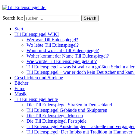
Search for:
Search
Start
Till Eulenspiegel WIKI
Wer war Till Eulenspiegel?
Wo lebte Till Eulenspiegel?
Wann und wo starb Till Eulenspiegel?
Woher kommt der Name Till Eulenspiegel?
Wie wurde Till Eulenspiegel getauft?
Till Eulenspiegel – was ist wahr am größten Schelm aller
Till Eulenspiegel – war er doch kein Deutscher und kam
Geschichten und Streiche
Bücher
Filme
Musik
Till Eulenspiegel heute
Die Till Eulenspiegel Straßen in Deutschland
Till Eulenspiegel Gebäude und Skulpturen
Die Till Eulenspiegel Museen
Die Till Eulenspiegel Festspiele
Till Eulenspiegel Ausstellungen – aktuelle und vergange
Till Eulenspiegel: Der Imbiss mit Tradition in Hannover