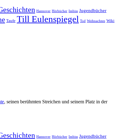
Geschichten
Jugendbücher
Hannover
Hörbücher
Imbiss
Till Eulenspiegel
he
Taufe
Wiki
Tod
Weihnachten
te
, seinen berühmten Streichen und seinem Platz in der
Geschichten
Jugendbücher
Hannover
Hörbücher
Imbiss