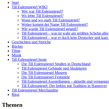
Start
Till Eulenspiegel WIKI
Wer war Till Eulenspiegel?
Wo lebte Till Eulenspiegel?
Wann und wo starb Till Eulenspiegel?
Woher kommt der Name Till Eulenspiegel?
Wie wurde Till Eulenspiegel getauft?
Till Eulenspiegel – was ist wahr am größten Schelm aller
Till Eulenspiegel – war er doch kein Deutscher und kam
Geschichten und Streiche
Bücher
Filme
Musik
Till Eulenspiegel heute
Die Till Eulenspiegel Straßen in Deutschland
Till Eulenspiegel Gebäude und Skulpturen
Die Till Eulenspiegel Museen
Die Till Eulenspiegel Festspiele
Till Eulenspiegel Ausstellungen – aktuelle und vergange
Till Eulenspiegel: Der Imbiss mit Tradition in Hannover
Till Eulenspiegel Merchandise
Blog
Themen