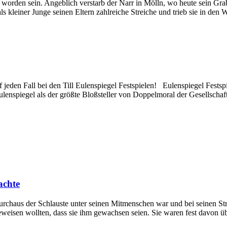
 worden sein. Angeblich verstarb der Narr in Mölln, wo heute sein Grab
ls kleiner Junge seinen Eltern zahlreiche Streiche und trieb sie in den 
den Fall bei den Till Eulenspiegel Festspielen! Eulenspiegel Festspie
Eulenspiegel als der größte Bloßsteller von Doppelmoral der Gesellscha
achte
durchaus der Schlauste unter seinen Mitmenschen war und bei seinen St
weisen wollten, dass sie ihm gewachsen seien. Sie waren fest davon übe