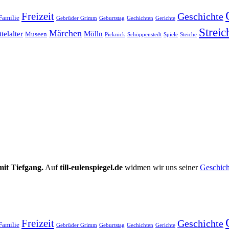
Freizeit
Geschichte
Familie
Gebrüder Grimm
Geburtstag
Gechichten
Gerichte
Streic
Märchen
telalter
Mölln
Museen
Picknick
Schöppenstedt
Spiele
Steiche
mit Tiefgang.
Auf
till-eulenspiegel.de
widmen wir uns seiner
Geschich
Freizeit
Geschichte
Familie
Gebrüder Grimm
Geburtstag
Gechichten
Gerichte