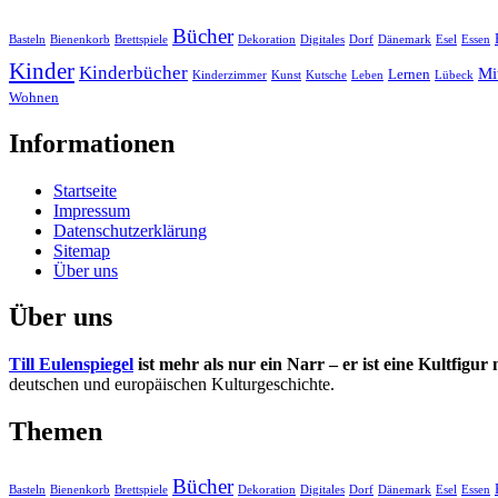
Bücher
Basteln
Bienenkorb
Brettspiele
Dekoration
Digitales
Dorf
Dänemark
Esel
Essen
Kinder
Kinderbücher
Mit
Lernen
Kinderzimmer
Kunst
Kutsche
Leben
Lübeck
Wohnen
Informationen
Startseite
Impressum
Datenschutzerklärung
Sitemap
Über uns
Über uns
Till Eulenspiegel
ist mehr als nur ein Narr – er ist eine Kultfigur 
deutschen und europäischen Kulturgeschichte.
Themen
Bücher
Basteln
Bienenkorb
Brettspiele
Dekoration
Digitales
Dorf
Dänemark
Esel
Essen