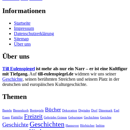
Informationen
Startseite
Impressum
Datenschutzerklärung
Sitemap
Über uns
Über uns
Till Eulenspiegel
ist mehr als nur ein Narr – er ist eine Kultfigur
mit Tiefgang.
Auf
till-eulenspiegel.de
widmen wir uns seiner
Geschichte
, seinen berühmten Streichen und seinem Platz in der
deutschen und europäischen Kulturgeschichte.
Themen
Bücher
Basteln
Bienenkorb
Brettspiele
Dekoration
Digitales
Dorf
Dänemark
Esel
Freizeit
Familie
Essen
Gebrüder Grimm
Geburtstag
Gechichten
Gerichte
Geschichten
Geschichte
Hannover
Hörbücher
Imbiss