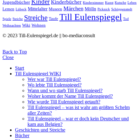
Kinder
Kinderbücher
Jugendbücher
Kinderzimmer
Kunst
Kutsche
Leben
Märchen
Mittelalter
Mölln
Lernen
Museen
Lübeck
Picknick
Schöppenstedt
Till Eulenspiegel
Streiche
Taufe
Spiele
Steiche
Tod
Wiki
Wohnen
Weihnachten
© 2023 Till-Eulenspiegel.de || bo-mediaconsult
Back to Top
Close
Start
Till Eulenspiegel WIKI
Wer war Till Eulenspiegel?
Wo lebte Till Eulenspiegel?
Wann und wo starb Till Eulenspiegel?
Woher kommt der Name Till Eulenspiegel?
Wie wurde Till Eulenspiegel getauft?
Till Eulenspiegel – was ist wahr am größten Schelm
aller Zeiten?
Till Eulenspiegel – war er doch kein Deutscher und
kam aus Belgien?
Geschichten und Streiche
Bücher