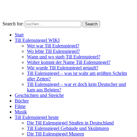
Search for:
Search
Start
Till Eulenspiegel WIKI
Wer war Till Eulenspiegel?
Wo lebte Till Eulenspiegel?
Wann und wo starb Till Eulenspiegel?
Woher kommt der Name Till Eulenspiegel?
Wie wurde Till Eulenspiegel getauft?
Till Eulenspiegel – was ist wahr am größten Schelm
aller Zeiten?
Till Eulenspiegel – war er doch kein Deutscher und
kam aus Belgien?
Geschichten und Streiche
Bücher
Filme
Musik
Till Eulenspiegel heute
Die Till Eulenspiegel Straßen in Deutschland
Till Eulenspiegel Gebäude und Skulpturen
Die Till Eulenspiegel Museen