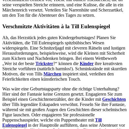
seine verspielten Streiche erinnern, und eine Kulisse, die alle in ein
Märchenreich versetzt. Verteilen Sie Narrenhüte und Scherzartikel,
um den Ton für die Abenteuer des Tages zu setzen.
Verschmitzte Aktivitäten à la Till Eulenspiegel
Ah, das Herzstück jedes guten Kindergeburtstages! Planen Sie
Aktivitäten, die Till Eulenspiegels spitzbübisches Wesen
widerspiegeln. Eine Schnitzeljagd mit cleveren Rätseln und lustigen
Herausforderungen, beispielsweise, wird die Kleinen mit Sicherheit
zum Kichern und Nachdenken bringen. Bei einem Wettbewerb
„Wer ist der beste
Trickster
?“ können die
Kinder
ihre kreativsten
Streiche vorführen (natürlich harmlos!). Schminkstände mit skurrilen
Motiven, die von Tills
Märchen
inspiriert sind, verleihen den
Feierlichkeiten einen künstlerischen Touch.
Was wäre eine Geburtstagsparty ohne die richtige Unterhaltung?
Hier sind der Fantasie keine Grenzen gesetzt. Engagieren Sie zum
Beispiel einen Geschichtenerzähler, der die Kinder mit
Geschichten
über Tills legendäre Eskapaden verwöhnt. Fesseln Sie ihre Fantasie,
während sie mit großen Augen den Geschichten dieser schelmischen
Figur lauschen. Oder engagieren Sie professionelle
Puppenschauspieler, welche ein Puppentheater mit
Till
Eulenspiegel
in der Hauptrolle aufführen, dass seine Abenteuer vor