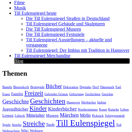
Filme
Musik
Till Eulenspiegel heute
Die Till Eulenspiegel Straßen in Deutschland
Till Eulenspiegel Gebäude und Skulpturen
Die Till Eulenspiegel Museen
Die Till Eulenspiegel Festspiele
Till Eulenspiegel Ausstellungen – aktuelle und
vergangene
Till Eulenspiegel: Der Imbiss mit Tradition in Hannover
Till Eulenspiegel Merchandise
Blog
Themen
Bücher
Basteln
Bienenkorb
Brettspiele
Dekoration
Digitales
Dorf
Dänemark
Esel
Freizeit
Familie
Essen
Gebrüder Grimm
Geburtstag
Gechichten
Gerichte
Geschichten
Geschichte
Hannover
Hörbücher
Imbiss
Kinder
Kinderbücher
Jugendbücher
Kinderzimmer
Kunst
Kutsche
Leben
Märchen
Mittelalter
Mölln
Lernen
Museen
Lübeck
Picknick
Schöppenstedt
Till Eulenspiegel
Streiche
Taufe
Spiele
Steiche
Tod
Wiki
Wohnen
Weihnachten