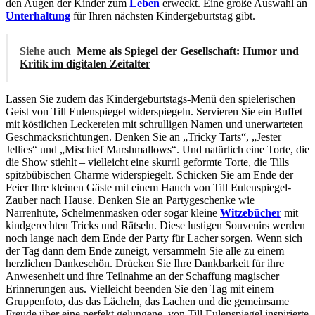
den Augen der Kinder zum
Leben
erweckt. Eine große Auswahl an
Unterhaltung
für Ihren nächsten Kindergeburtstag gibt.
Siehe auch
Meme als Spiegel der Gesellschaft: Humor und
Kritik im digitalen Zeitalter
Lassen Sie zudem das Kindergeburtstags-Menü den spielerischen
Geist von Till Eulenspiegel widerspiegeln. Servieren Sie ein Buffet
mit köstlichen Leckereien mit schrulligen Namen und unerwarteten
Geschmacksrichtungen. Denken Sie an „Tricky Tarts“, „Jester
Jellies“ und „Mischief Marshmallows“. Und natürlich eine Torte, die
die Show stiehlt – vielleicht eine skurril geformte Torte, die Tills
spitzbübischen Charme widerspiegelt. Schicken Sie am Ende der
Feier Ihre kleinen Gäste mit einem Hauch von Till Eulenspiegel-
Zauber nach Hause. Denken Sie an Partygeschenke wie
Narrenhüte, Schelmenmasken oder sogar kleine
Witzebücher
mit
kindgerechten Tricks und Rätseln. Diese lustigen Souvenirs werden
noch lange nach dem Ende der Party für Lacher sorgen. Wenn sich
der Tag dann dem Ende zuneigt, versammeln Sie alle zu einem
herzlichen Dankeschön. Drücken Sie Ihre Dankbarkeit für ihre
Anwesenheit und ihre Teilnahme an der Schaffung magischer
Erinnerungen aus. Vielleicht beenden Sie den Tag mit einem
Gruppenfoto, das das Lächeln, das Lachen und die gemeinsame
Freude über eine perfekt gelungene, von Till Eulenspiegel inspirierte