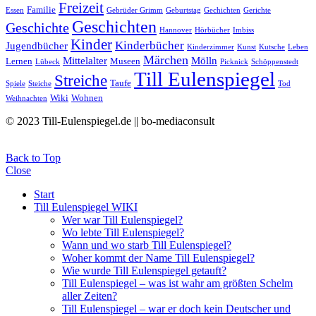
Freizeit
Familie
Essen
Gebrüder Grimm
Geburtstag
Gechichten
Gerichte
Geschichten
Geschichte
Hannover
Hörbücher
Imbiss
Kinder
Kinderbücher
Jugendbücher
Kinderzimmer
Kunst
Kutsche
Leben
Märchen
Mittelalter
Mölln
Lernen
Museen
Lübeck
Picknick
Schöppenstedt
Till Eulenspiegel
Streiche
Taufe
Spiele
Steiche
Tod
Wiki
Wohnen
Weihnachten
© 2023 Till-Eulenspiegel.de || bo-mediaconsult
Back to Top
Close
Start
Till Eulenspiegel WIKI
Wer war Till Eulenspiegel?
Wo lebte Till Eulenspiegel?
Wann und wo starb Till Eulenspiegel?
Woher kommt der Name Till Eulenspiegel?
Wie wurde Till Eulenspiegel getauft?
Till Eulenspiegel – was ist wahr am größten Schelm
aller Zeiten?
Till Eulenspiegel – war er doch kein Deutscher und