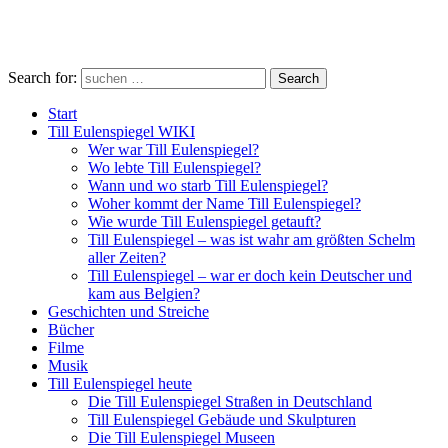
Search for:
Search
Start
Till Eulenspiegel WIKI
Wer war Till Eulenspiegel?
Wo lebte Till Eulenspiegel?
Wann und wo starb Till Eulenspiegel?
Woher kommt der Name Till Eulenspiegel?
Wie wurde Till Eulenspiegel getauft?
Till Eulenspiegel – was ist wahr am größten Schelm
aller Zeiten?
Till Eulenspiegel – war er doch kein Deutscher und
kam aus Belgien?
Geschichten und Streiche
Bücher
Filme
Musik
Till Eulenspiegel heute
Die Till Eulenspiegel Straßen in Deutschland
Till Eulenspiegel Gebäude und Skulpturen
Die Till Eulenspiegel Museen