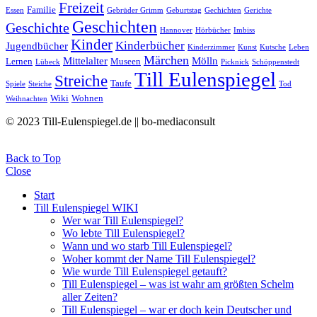
Freizeit
Familie
Essen
Gebrüder Grimm
Geburtstag
Gechichten
Gerichte
Geschichten
Geschichte
Hannover
Hörbücher
Imbiss
Kinder
Kinderbücher
Jugendbücher
Kinderzimmer
Kunst
Kutsche
Leben
Märchen
Mittelalter
Mölln
Lernen
Museen
Lübeck
Picknick
Schöppenstedt
Till Eulenspiegel
Streiche
Taufe
Spiele
Steiche
Tod
Wiki
Wohnen
Weihnachten
© 2023 Till-Eulenspiegel.de || bo-mediaconsult
Back to Top
Close
Start
Till Eulenspiegel WIKI
Wer war Till Eulenspiegel?
Wo lebte Till Eulenspiegel?
Wann und wo starb Till Eulenspiegel?
Woher kommt der Name Till Eulenspiegel?
Wie wurde Till Eulenspiegel getauft?
Till Eulenspiegel – was ist wahr am größten Schelm
aller Zeiten?
Till Eulenspiegel – war er doch kein Deutscher und