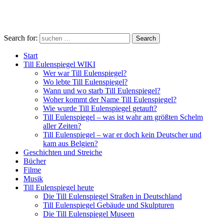
Search for:
Search
Start
Till Eulenspiegel WIKI
Wer war Till Eulenspiegel?
Wo lebte Till Eulenspiegel?
Wann und wo starb Till Eulenspiegel?
Woher kommt der Name Till Eulenspiegel?
Wie wurde Till Eulenspiegel getauft?
Till Eulenspiegel – was ist wahr am größten Schelm
aller Zeiten?
Till Eulenspiegel – war er doch kein Deutscher und
kam aus Belgien?
Geschichten und Streiche
Bücher
Filme
Musik
Till Eulenspiegel heute
Die Till Eulenspiegel Straßen in Deutschland
Till Eulenspiegel Gebäude und Skulpturen
Die Till Eulenspiegel Museen