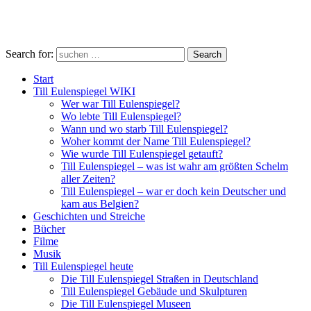
Search for:
Search
Start
Till Eulenspiegel WIKI
Wer war Till Eulenspiegel?
Wo lebte Till Eulenspiegel?
Wann und wo starb Till Eulenspiegel?
Woher kommt der Name Till Eulenspiegel?
Wie wurde Till Eulenspiegel getauft?
Till Eulenspiegel – was ist wahr am größten Schelm
aller Zeiten?
Till Eulenspiegel – war er doch kein Deutscher und
kam aus Belgien?
Geschichten und Streiche
Bücher
Filme
Musik
Till Eulenspiegel heute
Die Till Eulenspiegel Straßen in Deutschland
Till Eulenspiegel Gebäude und Skulpturen
Die Till Eulenspiegel Museen