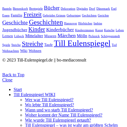
Bücher
Basteln
Bienenkorb
Brettspiele
Dekoration
Digitales
Dorf
Dänemark
Esel
Freizeit
Familie
Essen
Gebrüder Grimm
Geburtstag
Gechichten
Gerichte
Geschichten
Geschichte
Hannover
Hörbücher
Imbiss
Kinder
Kinderbücher
Jugendbücher
Kinderzimmer
Kunst
Kutsche
Leben
Märchen
Mittelalter
Mölln
Lernen
Museen
Lübeck
Picknick
Schöppenstedt
Till Eulenspiegel
Streiche
Taufe
Spiele
Steiche
Tod
Wiki
Wohnen
Weihnachten
© 2023 Till-Eulenspiegel.de || bo-mediaconsult
Back to Top
Close
Start
Till Eulenspiegel WIKI
Wer war Till Eulenspiegel?
Wo lebte Till Eulenspiegel?
Wann und wo starb Till Eulenspiegel?
Woher kommt der Name Till Eulenspiegel?
Wie wurde Till Eulenspiegel getauft?
Till Eulenspiegel – was ist wahr am größten Schelm