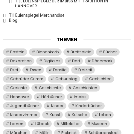
TILL EULENSPIEGEL: DER IMBISS MIT TRADITION IN
HANNOVER
Till Eulenspiegel Merchandise
Blog
THEMEN
Basteln
Bienenkorb
Brettspiele
Bücher
Dekoration
Digitales
Dorf
Dänemark
Esel
Essen
Familie
Freizeit
Gebrüder Grimm
Geburtstag
Gechichten
Gerichte
Geschichte
Geschichten
Hannover
Hörbücher
Imbiss
Jugendbücher
Kinder
Kinderbücher
Kinderzimmer
Kunst
Kutsche
Leben
Lernen
Lübeck
Mittelalter
Museen
Märchen
Mölln
Picknick
Schöppenstedt