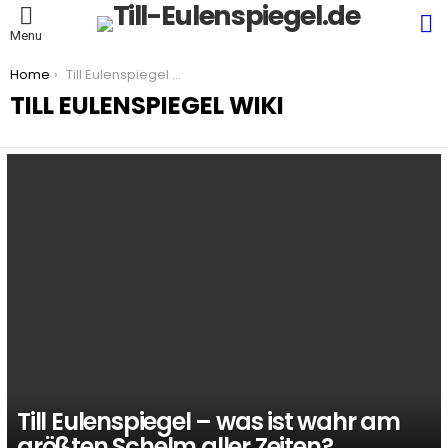
S
Menu
You are here:
Home
Till Eulenspiegel WIKI
TILL EULENSPIEGEL WIKI
LATEST
STORIES
Till Eulenspiegel – was ist wahr am
größten Schelm aller Zeiten?