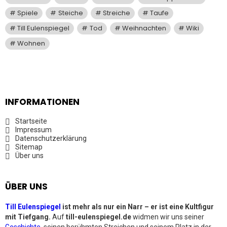
Spiele
Steiche
Streiche
Taufe
Till Eulenspiegel
Tod
Weihnachten
Wiki
Wohnen
INFORMATIONEN
Startseite
Impressum
Datenschutzerklärung
Sitemap
Über uns
ÜBER UNS
Till Eulenspiegel
ist mehr als nur ein Narr – er ist eine Kultfigur
mit Tiefgang.
Auf
till-eulenspiegel.de
widmen wir uns seiner
Geschichte
, seinen berühmten Streichen und seinem Platz in der