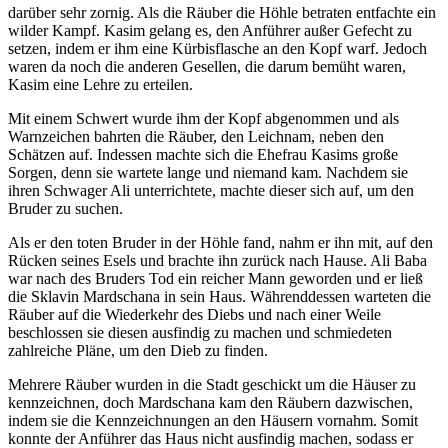
darüber sehr zornig. Als die Räuber die Höhle betraten entfachte ein
wilder Kampf. Kasim gelang es, den Anführer außer Gefecht zu
setzen, indem er ihm eine Kürbisflasche an den Kopf warf. Jedoch
waren da noch die anderen Gesellen, die darum bemüht waren,
Kasim eine Lehre zu erteilen.
Mit einem Schwert wurde ihm der Kopf abgenommen und als
Warnzeichen bahrten die Räuber, den Leichnam, neben den
Schätzen auf. Indessen machte sich die Ehefrau Kasims große
Sorgen, denn sie wartete lange und niemand kam. Nachdem sie
ihren Schwager Ali unterrichtete, machte dieser sich auf, um den
Bruder zu suchen.
Als er den toten Bruder in der Höhle fand, nahm er ihn mit, auf den
Rücken seines Esels und brachte ihn zurück nach Hause. Ali Baba
war nach des Bruders Tod ein reicher Mann geworden und er ließ
die Sklavin Mardschana in sein Haus. Währenddessen warteten die
Räuber auf die Wiederkehr des Diebs und nach einer Weile
beschlossen sie diesen ausfindig zu machen und schmiedeten
zahlreiche Pläne, um den Dieb zu finden.
Mehrere Räuber wurden in die Stadt geschickt um die Häuser zu
kennzeichnen, doch Mardschana kam den Räubern dazwischen,
indem sie die Kennzeichnungen an den Häusern vornahm. Somit
konnte der Anführer das Haus nicht ausfindig machen, sodass er