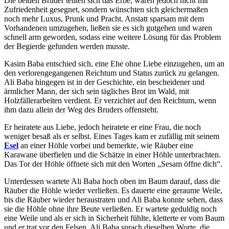
Die beiden Brüder teilten sich das Erbe, waren jedoch nicht mit
Zufriedenheit gesegnet, sondern wünschten sich gleichermaßen
noch mehr Luxus, Prunk und Pracht. Anstatt sparsam mit dem
Vorhandenen umzugehen, ließen sie es sich gutgehen und waren
schnell arm geworden, sodass eine weitere Lösung für das
Problem
der Begierde gefunden werden musste.
Kasim Baba entschied sich, eine Ehe ohne Liebe einzugehen, um an
den verlorengegangenen Reichtum und Status zurück zu gelangen.
Ali Baba hingegen ist in der Geschichte, ein bescheidener und
ärmlicher Mann, der sich sein tägliches Brot im Wald, mit
Holzfällerarbeiten verdient. Er verzichtet auf den Reichtum, wenn
ihm dazu allein der Weg des Bruders offensteht.
Er heiratete aus Liebe, jedoch heiratete er eine Frau, die noch
weniger besaß als er selbst. Eines Tages kam er zufällig mit seinem
Esel
an einer Höhle vorbei und bemerkte, wie Räuber eine
Karawane überfielen und die Schätze in einer Höhle unterbrachten.
Das Tor der Höhle öffnete sich mit den Worten „Sesam öffne dich“.
Unterdessen wartete Ali Baba hoch oben im Baum darauf, dass die
Räuber die Höhle wieder verließen. Es dauerte eine geraume Weile,
bis die Räuber wieder heraustraten und Ali Baba konnte sehen, dass
sie die Höhle ohne ihre Beute verließen. Er wartete geduldig noch
eine Weile und als er sich in Sicherheit fühlte, kletterte er vom Baum
und er trat vor den Felsen. Ali Baba sprach dieselben Worte, die