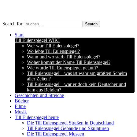
Search for:
Search
Start
Till Eulenspiegel WIKI
Wer war Till Eulenspiegel?
Wo lebte Till Eulenspiegel?
Wann und wo starb Till Eulenspiegel?
Woher kommt der Name Till Eulenspiegel?
Wie wurde Till Eulenspiegel getauft?
Till Eulenspiegel – was ist wahr am größten Schelm
aller Zeiten?
Till Eulenspiegel – war er doch kein Deutscher und
kam aus Belgien?
Geschichten und Streiche
Bücher
Filme
Musik
Till Eulenspiegel heute
Die Till Eulenspiegel Straßen in Deutschland
Till Eulenspiegel Gebäude und Skulpturen
Die Till Eulenspiegel Museen