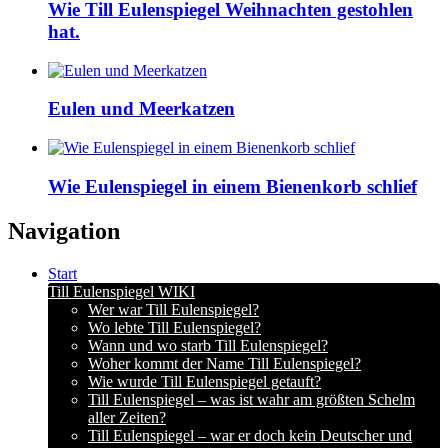
Wie Till Eulenspiegel Weihnachten gestohlen
hat.
Eulen und Meerkatzen
Wie Eulenspiegel in einem Bienenkorb schlief
Navigation
Start
Till Eulenspiegel WIKI
Wer war Till Eulenspiegel?
Wo lebte Till Eulenspiegel?
Wann und wo starb Till Eulenspiegel?
Woher kommt der Name Till Eulenspiegel?
Wie wurde Till Eulenspiegel getauft?
Till Eulenspiegel – was ist wahr am größten Schelm
aller Zeiten?
Till Eulenspiegel – war er doch kein Deutscher und