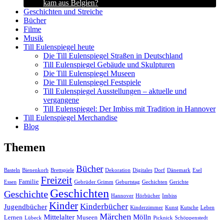
kam aus Belgien?
Geschichten und Streiche
Bücher
Filme
Musik
Till Eulenspiegel heute
Die Till Eulenspiegel Straßen in Deutschland
Till Eulenspiegel Gebäude und Skulpturen
Die Till Eulenspiegel Museen
Die Till Eulenspiegel Festspiele
Till Eulenspiegel Ausstellungen – aktuelle und
vergangene
Till Eulenspiegel: Der Imbiss mit Tradition in Hannover
Till Eulenspiegel Merchandise
Blog
Themen
Bücher
Basteln
Bienenkorb
Brettspiele
Dekoration
Digitales
Dorf
Dänemark
Esel
Freizeit
Familie
Essen
Gebrüder Grimm
Geburtstag
Gechichten
Gerichte
Geschichten
Geschichte
Hannover
Hörbücher
Imbiss
Kinder
Kinderbücher
Jugendbücher
Kinderzimmer
Kunst
Kutsche
Leben
Märchen
Mittelalter
Mölln
Lernen
Museen
Lübeck
Picknick
Schöppenstedt