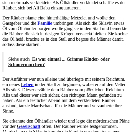
sich mehrmals verkleidete. Als Ölhändler verkleidet schaffte es der
Räuber, sich bei Ali Baba einzuquartieren.
Der Räuber plante eine hinterhältige Metzelei und wollte den
Gastgeber und die
Familie
umbringen. Als sich die Sklavin etwas
Öl vom Ölhändler borgen wollte ging sie in den Stall und bemerkte
die Räuber, die sich in riesigen Krügen versteckt hielten. Sie kochte
das Öl heiß, brachte es in den Stall und begoss die Männer damit,
sodass diese starben.
Siehe auch
Es war einmal ... Grimms Kinder- oder
Schauermärchen?
Der Anführer war nun alleine und überlegte mit seinem Reichtum,
ein neues
Leben
in der Stadt zu beginnen, wobei er auf den Vetter
Alis stieß. Dieser erzählte dem Räuber vom plötzlichen Reichtum
Alis und dieser war sich sicher, den richtigen Mann gefunden zu
haben. Als ein festlicher Abend mit dem verkleideten Räuber
anstand, tanzte Mardschana für die Männer und verzauberte ihre
Sinne.
Sie erkannte den Ölhändler wieder und legte die mörderischen Pläne
vor der
Gesellschaft
offen. Der Räuber wurde festgenommen.
Mardschana die Sklavin konnte die Familie vor dem grausamen