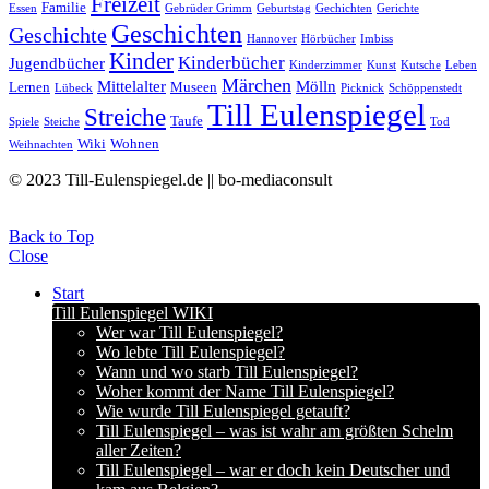
Freizeit
Familie
Essen
Gebrüder Grimm
Geburtstag
Gechichten
Gerichte
Geschichten
Geschichte
Hannover
Hörbücher
Imbiss
Kinder
Kinderbücher
Jugendbücher
Kinderzimmer
Kunst
Kutsche
Leben
Märchen
Mittelalter
Mölln
Lernen
Museen
Lübeck
Picknick
Schöppenstedt
Till Eulenspiegel
Streiche
Taufe
Spiele
Steiche
Tod
Wiki
Wohnen
Weihnachten
© 2023 Till-Eulenspiegel.de || bo-mediaconsult
Back to Top
Close
Start
Till Eulenspiegel WIKI
Wer war Till Eulenspiegel?
Wo lebte Till Eulenspiegel?
Wann und wo starb Till Eulenspiegel?
Woher kommt der Name Till Eulenspiegel?
Wie wurde Till Eulenspiegel getauft?
Till Eulenspiegel – was ist wahr am größten Schelm
aller Zeiten?
Till Eulenspiegel – war er doch kein Deutscher und