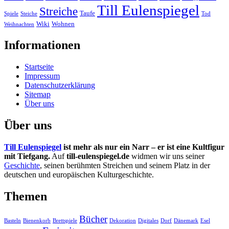
Till Eulenspiegel
Streiche
Taufe
Spiele
Steiche
Tod
Wiki
Wohnen
Weihnachten
Informationen
Startseite
Impressum
Datenschutzerklärung
Sitemap
Über uns
Über uns
Till Eulenspiegel
ist mehr als nur ein Narr – er ist eine Kultfigur
mit Tiefgang.
Auf
till-eulenspiegel.de
widmen wir uns seiner
Geschichte
, seinen berühmten Streichen und seinem Platz in der
deutschen und europäischen Kulturgeschichte.
Themen
Bücher
Basteln
Bienenkorb
Brettspiele
Dekoration
Digitales
Dorf
Dänemark
Esel