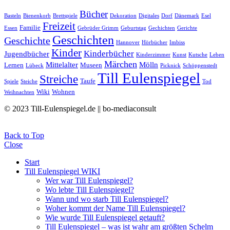
Bücher
Basteln
Bienenkorb
Brettspiele
Dekoration
Digitales
Dorf
Dänemark
Esel
Freizeit
Familie
Essen
Gebrüder Grimm
Geburtstag
Gechichten
Gerichte
Geschichten
Geschichte
Hannover
Hörbücher
Imbiss
Kinder
Kinderbücher
Jugendbücher
Kinderzimmer
Kunst
Kutsche
Leben
Märchen
Mittelalter
Mölln
Lernen
Museen
Lübeck
Picknick
Schöppenstedt
Till Eulenspiegel
Streiche
Taufe
Spiele
Steiche
Tod
Wiki
Wohnen
Weihnachten
© 2023 Till-Eulenspiegel.de || bo-mediaconsult
Back to Top
Close
Start
Till Eulenspiegel WIKI
Wer war Till Eulenspiegel?
Wo lebte Till Eulenspiegel?
Wann und wo starb Till Eulenspiegel?
Woher kommt der Name Till Eulenspiegel?
Wie wurde Till Eulenspiegel getauft?
Till Eulenspiegel – was ist wahr am größten Schelm