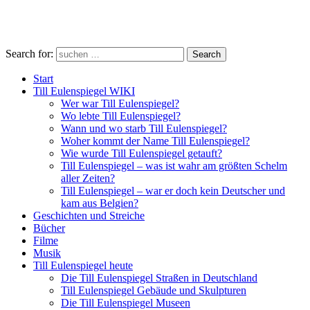
Search for:
Search
Start
Till Eulenspiegel WIKI
Wer war Till Eulenspiegel?
Wo lebte Till Eulenspiegel?
Wann und wo starb Till Eulenspiegel?
Woher kommt der Name Till Eulenspiegel?
Wie wurde Till Eulenspiegel getauft?
Till Eulenspiegel – was ist wahr am größten Schelm
aller Zeiten?
Till Eulenspiegel – war er doch kein Deutscher und
kam aus Belgien?
Geschichten und Streiche
Bücher
Filme
Musik
Till Eulenspiegel heute
Die Till Eulenspiegel Straßen in Deutschland
Till Eulenspiegel Gebäude und Skulpturen
Die Till Eulenspiegel Museen