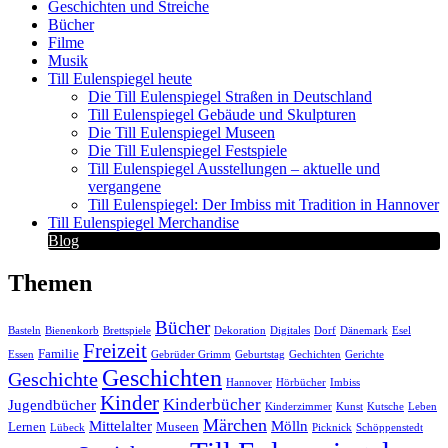
Geschichten und Streiche
Bücher
Filme
Musik
Till Eulenspiegel heute
Die Till Eulenspiegel Straßen in Deutschland
Till Eulenspiegel Gebäude und Skulpturen
Die Till Eulenspiegel Museen
Die Till Eulenspiegel Festspiele
Till Eulenspiegel Ausstellungen – aktuelle und
vergangene
Till Eulenspiegel: Der Imbiss mit Tradition in Hannover
Till Eulenspiegel Merchandise
Blog
Themen
Bücher
Basteln
Bienenkorb
Brettspiele
Dekoration
Digitales
Dorf
Dänemark
Esel
Freizeit
Familie
Essen
Gebrüder Grimm
Geburtstag
Gechichten
Gerichte
Geschichten
Geschichte
Hannover
Hörbücher
Imbiss
Kinder
Kinderbücher
Jugendbücher
Kinderzimmer
Kunst
Kutsche
Leben
Märchen
Mittelalter
Mölln
Lernen
Museen
Lübeck
Picknick
Schöppenstedt