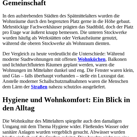
Gemeinschaft
In den aufstrebenden Städten des Spätmittelalters wurden die
Wohnräume durch den begrenzten Platz gerne in die Höhe gebaut.
Mehrstöckige Fachwerkhäuser prägten das Stadtbild, doch der Platz
pro Etage war äußerst knapp bemessen. Die unteren Stockwerke
wurden häufig als Werkstätten oder Verkaufsräume genutzt,
während die oberen Stockwerke als Wohnraum dienten.
Der Vergleich zu heute verdeutlicht die Unterschiede: Während
moderne Stadtwohnungen mit offenen
Wohnküchen
, Balkonen
und lichtdurchfluteten Räumen geplant werden, waren die
Wohnungen im Mittelalter dunkel und eng. Die Fenster waren klein,
und Glas – falls überhaupt vorhanden – stelle ein Luxusgut dar.
Anstelle moderner Schallschutzmaßnahmen waren die Menschen
dem Lärm der
Straßen
nahezu schutzlos ausgeliefert.
Hygiene und Wohnkomfort: Ein Blick in
den Alltag
Die Wohnkultur des Mittelalters spiegelte auch den damaligen
Umgang mit dem Thema Hygiene wider. Fließendes Wasser oder
sanitäre Anlagen wurden vergeblich gesucht. Abwässer wurden