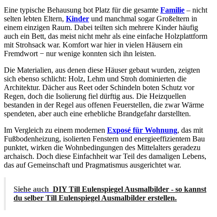
Eine typische Behausung bot Platz für die gesamte
Familie
– nicht
selten lebten Eltern,
Kinder
und manchmal sogar Großeltern in
einem einzigen Raum. Dabei teilten sich mehrere Kinder häufig
auch ein Bett, das meist nicht mehr als eine einfache Holzplattform
mit Strohsack war. Komfort war hier in vielen Häusern ein
Fremdwort − nur wenige konnten sich ihn leisten.
Die Materialien, aus denen diese Häuser gebaut wurden, zeigten
sich ebenso schlicht: Holz, Lehm und Stroh dominierten die
Architektur. Dächer aus Reet oder Schindeln boten Schutz vor
Regen, doch die Isolierung fiel dürftig aus. Die Heizquellen
bestanden in der Regel aus offenen Feuerstellen, die zwar Wärme
spendeten, aber auch eine erhebliche Brandgefahr darstellten.
Im Vergleich zu einem modernen
Exposé für Wohnung
, das mit
Fußbodenheizung, isolierten Fenstern und energieeffizientem Bau
punktet, wirken die Wohnbedingungen des Mittelalters geradezu
archaisch. Doch diese Einfachheit war Teil des damaligen Lebens,
das auf Gemeinschaft und Pragmatismus ausgerichtet war.
Siehe auch
DIY Till Eulenspiegel Ausmalbilder - so kannst
du selber Till Eulenspiegel Ausmalbilder erstellen.