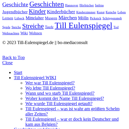
Geschichten
Geschichte
Hannover
Hörbücher
Imbiss
Kinder
Kinderbücher
Jugendbücher
Kinderzimmer
Kunst
Kutsche
Leben
Märchen
Mittelalter
Mölln
Lernen
Museen
Lübeck
Picknick
Schöppenstedt
Till Eulenspiegel
Streiche
Taufe
Spiele
Steiche
Tod
Wiki
Wohnen
Weihnachten
© 2023 Till-Eulenspiegel.de || bo-mediaconsult
Back to Top
Close
Start
Till Eulenspiegel WIKI
Wer war Till Eulenspiegel?
Wo lebte Till Eulenspiegel?
Wann und wo starb Till Eulenspiegel?
Woher kommt der Name Till Eulenspiegel?
Wie wurde Till Eulenspiegel getauft?
Till Eulenspiegel – was ist wahr am größten Schelm
aller Zeiten?
Till Eulenspiegel – war er doch kein Deutscher und
kam aus Belgien?