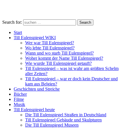
Search for:
Search
Start
Till Eulenspiegel WIKI
Wer war Till Eulenspiegel?
Wo lebte Till Eulenspiegel?
Wann und wo starb Till Eulenspiegel?
Woher kommt der Name Till Eulenspiegel?
Wie wurde Till Eulenspiegel getauft?
Till Eulenspiegel – was ist wahr am größten Schelm
aller Zeiten?
Till Eulenspiegel – war er doch kein Deutscher und
kam aus Belgien?
Geschichten und Streiche
Bücher
Filme
Musik
Till Eulenspiegel heute
Die Till Eulenspiegel Straßen in Deutschland
Till Eulenspiegel Gebäude und Skulpturen
Die Till Eulenspiegel Museen