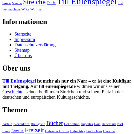
Till Eulenspiegel
Streiche
Taufe
Spiele
Steiche
Tod
Wiki
Wohnen
Weihnachten
Informationen
Startseite
Impressum
Datenschutzerklärung
Sitemap
Über uns
Über uns
Till Eulenspiegel
ist mehr als nur ein Narr – er ist eine Kultfigur
mit Tiefgang.
Auf
till-eulenspiegel.de
widmen wir uns seiner
Geschichte
, seinen berühmten Streichen und seinem Platz in der
deutschen und europäischen Kulturgeschichte.
Themen
Bücher
Basteln
Bienenkorb
Brettspiele
Dekoration
Digitales
Dorf
Dänemark
Esel
Freizeit
Familie
Essen
Gebrüder Grimm
Geburtstag
Gechichten
Gerichte