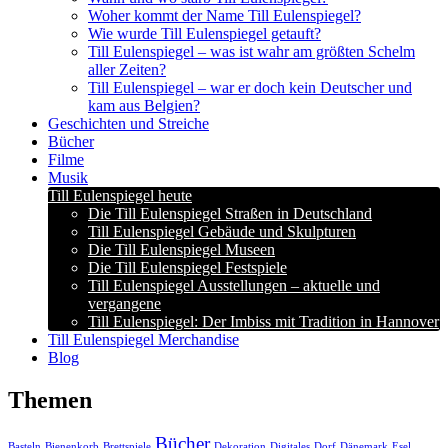
Woher kommt der Name Till Eulenspiegel?
Wie wurde Till Eulenspiegel getauft?
Till Eulenspiegel – was ist wahr am größten Schelm
aller Zeiten?
Till Eulenspiegel – war er doch kein Deutscher und
kam aus Belgien?
Geschichten und Streiche
Bücher
Filme
Musik
Till Eulenspiegel heute
Die Till Eulenspiegel Straßen in Deutschland
Till Eulenspiegel Gebäude und Skulpturen
Die Till Eulenspiegel Museen
Die Till Eulenspiegel Festspiele
Till Eulenspiegel Ausstellungen – aktuelle und
vergangene
Till Eulenspiegel: Der Imbiss mit Tradition in Hannover
Till Eulenspiegel Merchandise
Blog
Themen
Bücher
Basteln
Bienenkorb
Brettspiele
Dekoration
Digitales
Dorf
Dänemark
Esel