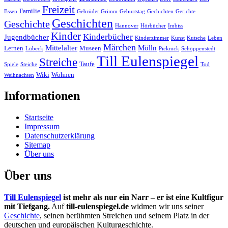
Freizeit
Familie
Essen
Gebrüder Grimm
Geburtstag
Gechichten
Gerichte
Geschichten
Geschichte
Hannover
Hörbücher
Imbiss
Kinder
Kinderbücher
Jugendbücher
Kinderzimmer
Kunst
Kutsche
Leben
Märchen
Mittelalter
Mölln
Lernen
Museen
Lübeck
Picknick
Schöppenstedt
Till Eulenspiegel
Streiche
Taufe
Spiele
Steiche
Tod
Wiki
Wohnen
Weihnachten
Informationen
Startseite
Impressum
Datenschutzerklärung
Sitemap
Über uns
Über uns
Till Eulenspiegel
ist mehr als nur ein Narr – er ist eine Kultfigur
mit Tiefgang.
Auf
till-eulenspiegel.de
widmen wir uns seiner
Geschichte
, seinen berühmten Streichen und seinem Platz in der
deutschen und europäischen Kulturgeschichte.