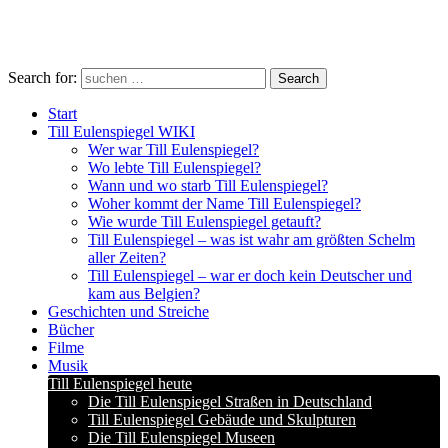
Search for:
Search
Start
Till Eulenspiegel WIKI
Wer war Till Eulenspiegel?
Wo lebte Till Eulenspiegel?
Wann und wo starb Till Eulenspiegel?
Woher kommt der Name Till Eulenspiegel?
Wie wurde Till Eulenspiegel getauft?
Till Eulenspiegel – was ist wahr am größten Schelm
aller Zeiten?
Till Eulenspiegel – war er doch kein Deutscher und
kam aus Belgien?
Geschichten und Streiche
Bücher
Filme
Musik
Till Eulenspiegel heute
Die Till Eulenspiegel Straßen in Deutschland
Till Eulenspiegel Gebäude und Skulpturen
Die Till Eulenspiegel Museen