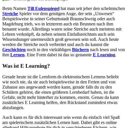
Beim Namen
Till Eulenspiegel
hat man seit jeher den schelmischen
Streiche
Spieler vor dem geistigen Auge, der sein „Unwesen“
Beispielsweise in seiner Geburtsstadt Braunschweig oder auch
Magdeburg trieb, wo in letzterem auch ein Brunnen nach ihm
benannt wurde. Allerdings waren seine Streiche auch meistens mit
Lehren verknüpft, da neben seinem Einfallsreichtum auch sein
Wissenshunger unermesslich groß gewesen sein soll. Auch heute
werden die Streiche noch verbreitet und auch du kannst die
Geschichten
noch in den vielzähligen
Büchern
nach lesen und von
ihm
Lernen
. Eine Form dabei ist das so genannte
E Learning
.
Was ist E Learning?
Gerade heute ist die Lernform ds elektronischem Lernens beliebt
wie noch nie, da sie auch beispielsweise in den Ferien und von
Zuhause aus angewandt werden kann, gerade falls du zu den
Schülern gehörst, die einen größeren Lernbedarf haben, ist die
Gefahr, nicht mehr hinterher zu kommen, enorm. Genau da kann
zusätzliches E Learning helfen, den Rückstand zumindest etwas
abzufangen.
Auch kann es für dich interessant sein wenn du einfach viel Spaß
am spielerischem zusätzlichen Lernen hast. Dabei gibt es
online
allerhand Hilfsangebote für dich in verschiedenen Fächern, wie