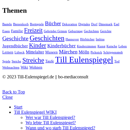
Themen
Bücher
Basteln
Bienenkorb
Brettspiele
Dekoration
Digitales
Dorf
Dänemark
Esel
Freizeit
Familie
Essen
Gebrüder Grimm
Geburtstag
Gechichten
Gerichte
Geschichten
Geschichte
Hannover
Hörbücher
Imbiss
Kinder
Kinderbücher
Jugendbücher
Kinderzimmer
Kunst
Kutsche
Leben
Märchen
Mittelalter
Mölln
Lernen
Museen
Lübeck
Picknick
Schöppenstedt
Till Eulenspiegel
Streiche
Taufe
Spiele
Steiche
Tod
Wiki
Wohnen
Weihnachten
© 2023 Till-Eulenspiegel.de || bo-mediaconsult
Back to Top
Close
Start
Till Eulenspiegel WIKI
Wer war Till Eulenspiegel?
Wo lebte Till Eulenspiegel?
Wann und wo starb Till Eulenspiegel?