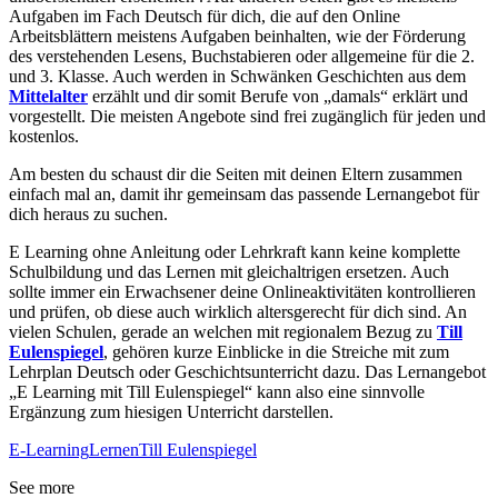
Aufgaben im Fach Deutsch für dich, die auf den
Online
Arbeitsblättern meistens Aufgaben beinhalten, wie der Förderung
des verstehenden Lesens, Buchstabieren oder allgemeine für die 2.
und 3. Klasse. Auch werden in Schwänken Geschichten aus dem
Mittelalter
erzählt und dir somit Berufe von „damals“ erklärt und
vorgestellt. Die meisten Angebote sind frei zugänglich für jeden und
kostenlos.
Am besten du schaust dir die Seiten mit deinen Eltern zusammen
einfach mal an, damit ihr gemeinsam das passende Lernangebot für
dich heraus zu suchen.
E Learning ohne Anleitung oder Lehrkraft kann keine komplette
Schulbildung und das Lernen mit gleichaltrigen ersetzen. Auch
sollte immer ein Erwachsener deine Onlineaktivitäten kontrollieren
und prüfen, ob diese auch wirklich altersgerecht für dich sind. An
vielen Schulen, gerade an welchen mit regionalem Bezug zu
Till
Eulenspiegel
, gehören kurze Einblicke in die Streiche mit zum
Lehrplan Deutsch oder Geschichtsunterricht dazu. Das Lernangebot
„E Learning mit Till Eulenspiegel“ kann also eine sinnvolle
Ergänzung zum hiesigen Unterricht darstellen.
E-Learning
Lernen
Till Eulenspiegel
See more